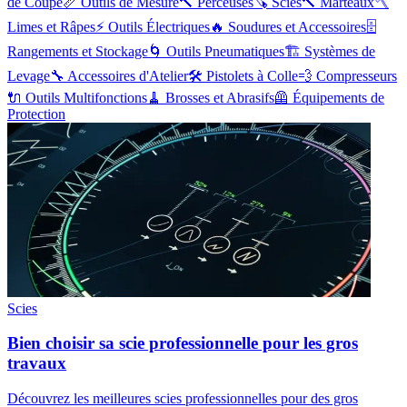
de Coupe
📏
Outils de Mesure
🔨
Perceuses
🪚
Scies
🔨
Marteaux
🪓
Limes et Râpes
⚡
Outils Électriques
🔥
Soudures et Accessoires
🗄️
Rangements et Stockage
🌀
Outils Pneumatiques
🏗️
Systèmes de
Levage
🔧
Accessoires d'Atelier
🛠️
Pistolets à Colle
💨
Compresseurs
🔌
Outils Multifonctions
🧹
Brosses et Abrasifs
🦺
Équipements de
Protection
Scies
Bien choisir sa scie professionnelle pour les gros
travaux
Découvrez les meilleures scies professionnelles pour des gros