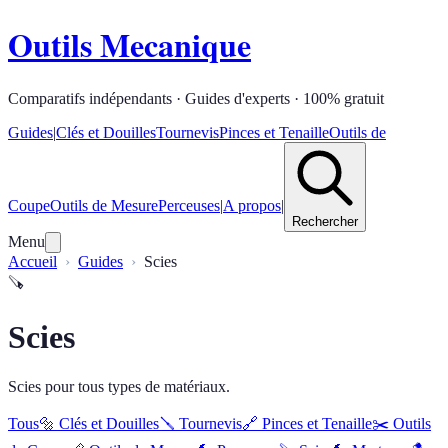
Outils Mecanique
Comparatifs indépendants · Guides d'experts · 100% gratuit
Guides
|
Clés et Douilles
Tournevis
Pinces et Tenaille
Outils de
Coupe
Outils de Mesure
Perceuses
|
A propos
|
Rechercher
Menu
Accueil
Guides
Scies
🪚
Scies
Scies pour tous types de matériaux.
Tous
🔩
Clés et Douilles
🪛
Tournevis
🔗
Pinces et Tenaille
✂️
Outils