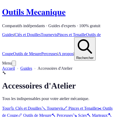
Outils Mecanique
Comparatifs indépendants · Guides d'experts · 100% gratuit
Guides
|
Clés et Douilles
Tournevis
Pinces et Tenaille
Outils de
Coupe
Outils de Mesure
Perceuses
|
A propos
|
Rechercher
Menu
Accueil
Guides
Accessoires d'Atelier
🔧
Accessoires d'Atelier
Tous les indispensables pour votre atelier mécanique.
Tous
🔩
Clés et Douilles
🪛
Tournevis
🔗
Pinces et Tenaille
✂️
Outils
de Coupe
📏
Outils de Mesure
🔨
Perceuses
🪚
Scies
🔨
Marteaux
🪓