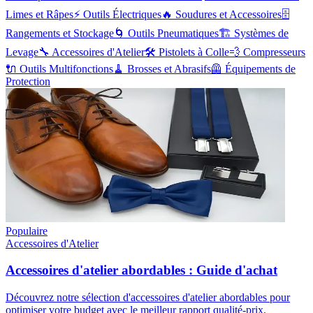
Limes et Râpes
⚡
Outils Électriques
🔥
Soudures et Accessoires
🗄️
Rangements et Stockage
🌀
Outils Pneumatiques
🏗️
Systèmes de
Levage
🔧
Accessoires d'Atelier
🛠️
Pistolets à Colle
💨
Compresseurs
🔌
Outils Multifonctions
🧹
Brosses et Abrasifs
🦺
Équipements de
Protection
Populaire
Accessoires d'Atelier
Accessoires d'atelier abordables : Guide d'achat
Découvrez notre sélection d'accessoires d'atelier abordables pour
optimiser votre budget avec le meilleur rapport qualité-prix.