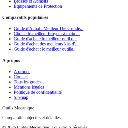
Brosses et Abrasifs
Équipements de Protection
Comparatifs populaires
Guide d'Achat : Meilleur Die Grinde...
Choisir le meilleur broyeur à main ...
Guide d'achat : le meilleur outil d...
Guide d'achat des meilleurs kits d'...
Guide d'achat : le meilleur outilla...
A propos
A propos
Contact
Tous les guides
Mentions légales
Politique de confidentialité
Sitemap
Outils Mecanique
Comparatifs objectifs et détaillés
© 2026 Outils Mecanique. Tous droits réservés.