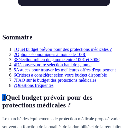
Sommaire
1
Quel budget prévoir pour des protections médicales ?
2
Options économiques à moins de 100€
3
Sélection milieu de gamme entre 100€ et 300€
4
Découvrez notre sélection haut de gamme
5
Astuces pour trouver les meilleures offres d'équipement
6
Critères à considérer selon votre budget disponible
7
FAQ sur le budget des protections médicales
?
Questions fréquentes
1
Quel budget prévoir pour des
protections médicales ?
Le marché des équipements de protection médicale proposé varie
souvent en fonction de la qualité, de la durabilité et de la réputation