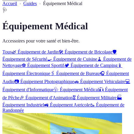
Accueil
Guides
Équipement Médical
🩺
Équipement Médical
Accessoires pour votre santé et bien-être.
Tous
🌿
Équipement de Jardin
🛠️
Équipement de Bricolage
🛡️
Équipement de Sécurité
🍳
Équipement de Cuisine
🧹
Équipement de
Nettoyage
⚽
Équipement Sportif
🏕️
Équipement de Camping
📱
Équipement Électronique
🖇️
Équipement de Bureau
🎧
Équipement
Audio
📷
Équipement Photographique
🚗
Équipement Vehiculaire
💻
Équipement d'Informatique
🩺
Équipement Médical
🎣
Équipement
de Pêche
🎉
Équipement d'Animation
🎖️
Équipement Militaire
🏭
Équipement Industriel
🚜
Équipement Agricole
🥾
Équipement de
Randonnée