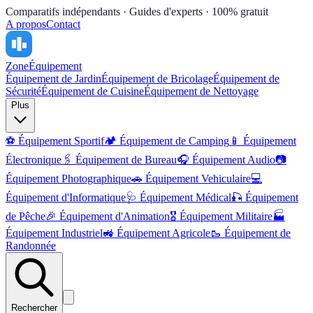
Comparatifs indépendants · Guides d'experts · 100% gratuit
A propos
Contact
Zone
Équipement
Équipement de Jardin
Équipement de Bricolage
Équipement de
Sécurité
Équipement de Cuisine
Équipement de Nettoyage
Plus
⚽
Équipement Sportif
🏕️
Équipement de Camping
📱
Équipement
Électronique
🖇️
Équipement de Bureau
🎧
Équipement Audio
📷
Équipement Photographique
🚗
Équipement Vehiculaire
💻
Équipement d'Informatique
🩺
Équipement Médical
🎣
Équipement
de Pêche
🎉
Équipement d'Animation
🎖️
Équipement Militaire
🏭
Équipement Industriel
🚜
Équipement Agricole
🥾
Équipement de
Randonnée
Rechercher