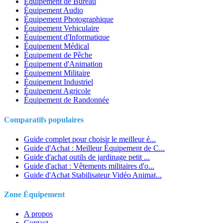
Équipement de Bureau
Équipement Audio
Équipement Photographique
Équipement Vehiculaire
Équipement d'Informatique
Équipement Médical
Équipement de Pêche
Équipement d'Animation
Équipement Militaire
Équipement Industriel
Équipement Agricole
Équipement de Randonnée
Comparatifs populaires
Guide complet pour choisir le meilleur é...
Guide d'Achat : Meilleur Équipement de C...
Guide d'achat outils de jardinage petit ...
Guide d'achat : Vêtements militaires d'o...
Guide d'Achat Stabilisateur Vidéo Animat...
Zone Équipement
A propos
Contact