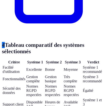
4
Tableau comparatif des systèmes
sélectionnés
Critère
Système 1
Système 2
Système 3
Verdict
Facilité
Système 1
Excellente
Bonne
Moyenne
d'utilisation
recommandé
Gestion
Gestion
Très
Système 3
Fonctionnalités
complète
basique
complète
recommandé
Normes
Normes
Normes
Sécurité des
RGPD
RGPD
RGPD
Égalité
données
respectées
respectées
respectées
Système 1 et
Disponible
Heures de
Available
Support client
3